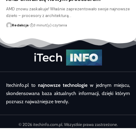
AMD znowu zaskakuje! Właśnie zaprezentowało swoje najnowsze
dzieło – procesory z architekturą…
Redakcja
3 minut(y) czytania
Itechinfo.pl to
najnowsze technologie
w jednym miejscu,
skondensowana baza aktualnych informacji, dzięki którym
poznasz najważniejsze trendy.
© 2026 itechinfo.com.pl. Wszystkie prawa zastrzeżone.