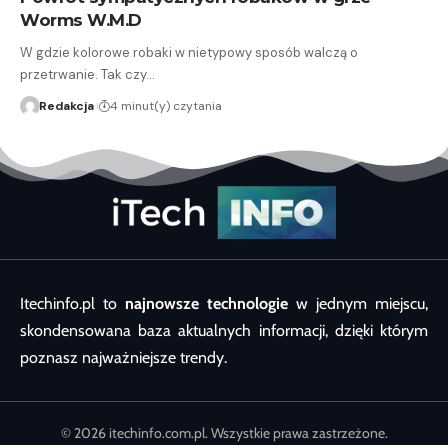
Worms W.M.D
W gdzie kolorowe robaki w nietypowy sposób walczą o
przetrwanie. Tak czy…
Redakcja
4 minut(y) czytania
Itechinfo.pl to
najnowsze technologie
w jednym miejscu,
skondensowana baza aktualnych informacji, dzięki którym
poznasz najważniejsze trendy.
© 2026 itechinfo.com.pl. Wszystkie prawa zastrzeżone.