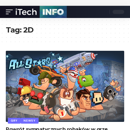
Tag:
2D
GRY
NEWSY
Powrót sympatycznych robaków w grze