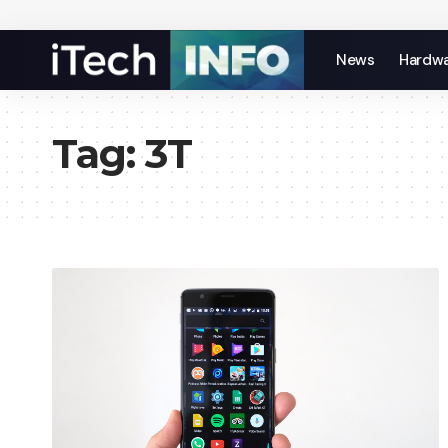
News
Hardw
Tag:
3T