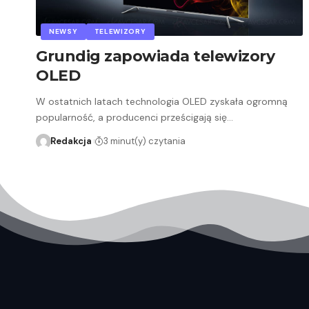
NEWSY
TELEWIZORY
Grundig zapowiada telewizory
OLED
W ostatnich latach technologia OLED zyskała ogromną
popularność, a producenci prześcigają się…
Redakcja
3 minut(y) czytania