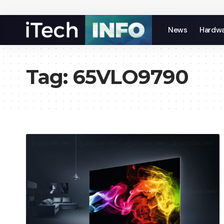
News
Hardw
Tag:
65VLO9790