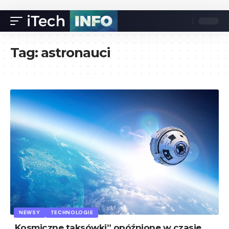
Tag:
astronauci
NEWSY
TECHNOLOGIE
„Kosmiczne taksówki” opóźnione w czasie