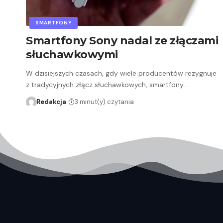
SMARTFONY
Smartfony Sony nadal ze złączami
słuchawkowymi
W dzisiejszych czasach, gdy wiele producentów rezygnuje
z tradycyjnych złącz słuchawkowych, smartfony…
Redakcja
3 minut(y) czytania