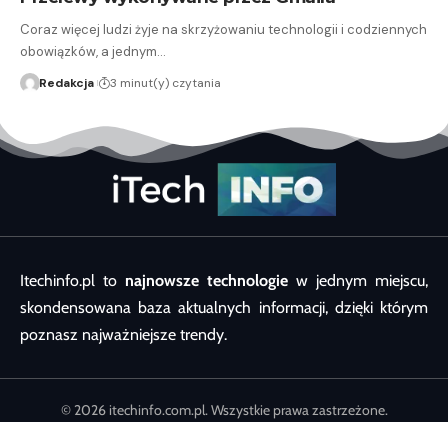
Coraz więcej ludzi żyje na skrzyżowaniu technologii i codziennych
obowiązków, a jednym…
Redakcja
3 minut(y) czytania
Itechinfo.pl to
najnowsze technologie
w jednym miejscu,
skondensowana baza aktualnych informacji, dzięki którym
poznasz najważniejsze trendy.
© 2026 itechinfo.com.pl. Wszystkie prawa zastrzeżone.