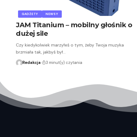
GADŻETY
NEWSY
JAM Titanium – mobilny głośnik o
dużej sile
Czy kiedykolwiek marzyłeś o tym, żeby Twoja muzyka
brzmiała tak, jakbyś był…
Redakcja
3 minut(y) czytania