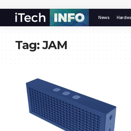
News
Hardw
Tag:
JAM