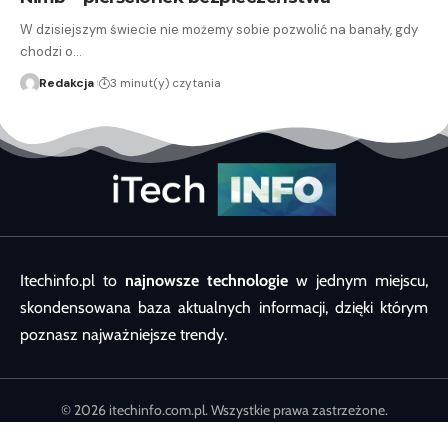
W dzisiejszym świecie nie możemy sobie pozwolić na banały, gdy
chodzi o…
Redakcja
3 minut(y) czytania
Itechinfo.pl to
najnowsze technologie
w jednym miejscu,
skondensowana baza aktualnych informacji, dzięki którym
poznasz najważniejsze trendy.
© 2026 itechinfo.com.pl. Wszystkie prawa zastrzeżone.