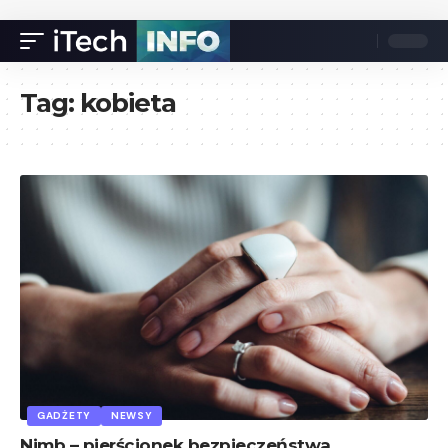
Tag:
kobieta
GADŻETY
NEWSY
Nimb – pierścionek bezpieczeństwa