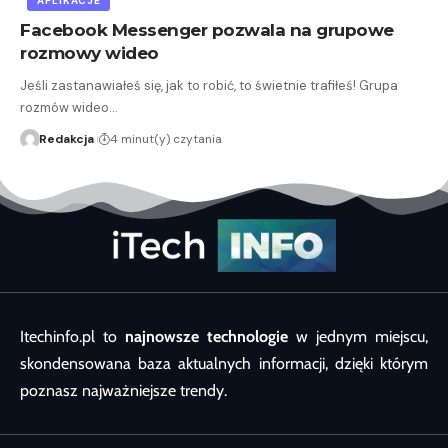
APLIKACJE
Facebook Messenger pozwala na grupowe
rozmowy wideo
Jeśli zastanawiałeś się, jak to robić, to świetnie trafiłeś! Grupa
rozmów wideo…
Redakcja
4 minut(y) czytania
Itechinfo.pl to
najnowsze technologie
w jednym miejscu,
skondensowana baza aktualnych informacji, dzięki którym
poznasz najważniejsze trendy.