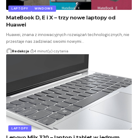
LAPTOPY
WINDOWS
MateBook D, E i X – trzy nowe laptopy od
Huawei
Huawei, znana z innowacyjnych rozwiązań technologicznych, nie
przestaje nas zadziwiać swoimi nowymi…
Redakcja
4 minut(y) czytania
LAPTOPY
Lenovo Miix 320 – laptop i tablet w jednym