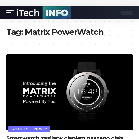
Tag:
Matrix PowerWatch
GADŻETY
NEWSY
Smartwatch zasilany ciepłem naszego ciała