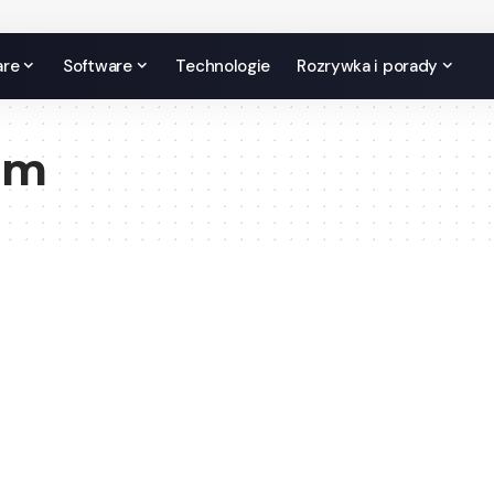
are
Software
Technologie
Rozrywka i porady
im