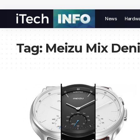
News
Hardw
Tag:
Meizu Mix Den