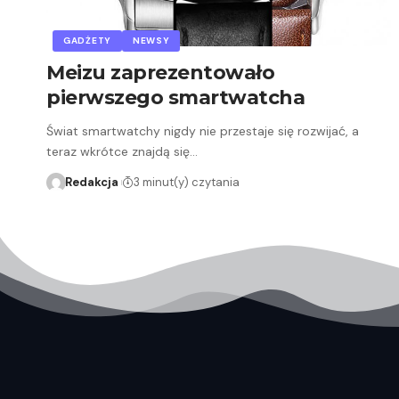
GADŻETY
NEWSY
Meizu zaprezentowało
pierwszego smartwatcha
Świat smartwatchy nigdy nie przestaje się rozwijać, a
teraz wkrótce znajdą się…
Redakcja
3 minut(y) czytania