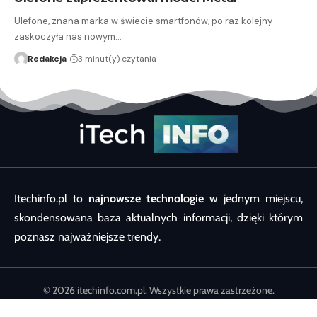
Ulefone, znana marka w świecie smartfonów, po raz kolejny
zaskoczyła nas nowym…
Redakcja
3 minut(y) czytania
Itechinfo.pl to
najnowsze technologie
w jednym miejscu,
skondensowana baza aktualnych informacji, dzięki którym
poznasz najważniejsze trendy.
© 2026 itechinfo.com.pl. Wszystkie prawa zastrzeżone.