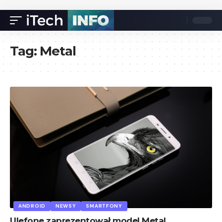
Tag:
Metal
ANDROID
NEWSY
SMARTFONY
Ulefone zaprezentował model Metal