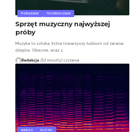
PORADNIK
TECHNOLOGIE
Sprzęt muzyczny najwyższej
próby
Muzyka to sztuka, która towarzyszy ludziom od zarania
dziejów. Obecnie, wraz z…
Redakcja
3 minut(y) czytania
NEWSY
PLOTKI