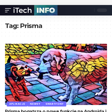
Tag:
Prisma
APLIKACJE
NEWSY
SMARTFONY
Prisma bogatsza o nowe funkcje na Androida i