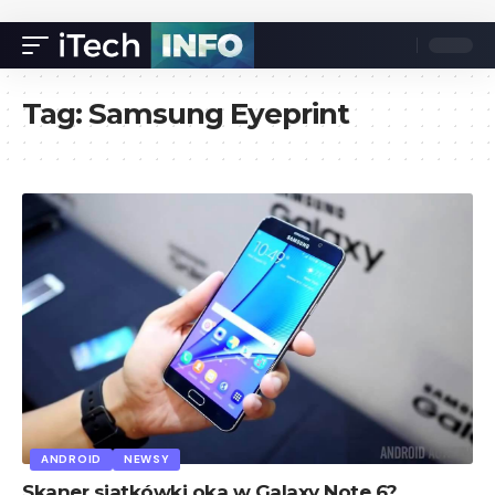
Tag:
Samsung Eyeprint
ANDROID
NEWSY
Skaner siatkówki oka w Galaxy Note 6?