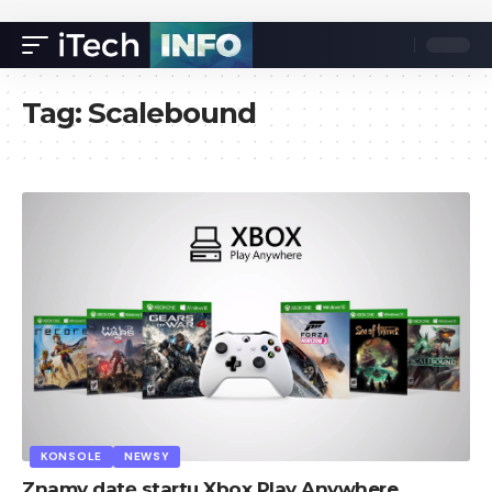
Tag:
Scalebound
KONSOLE
NEWSY
Znamy datę startu Xbox Play Anywhere