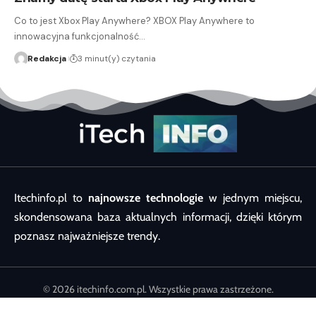
Co to jest Xbox Play Anywhere? XBOX Play Anywhere to
innowacyjna funkcjonalność…
Redakcja
3 minut(y) czytania
Itechinfo.pl to
najnowsze technologie
w jednym miejscu,
skondensowana baza aktualnych informacji, dzięki którym
poznasz najważniejsze trendy.
© 2026 itechinfo.com.pl. Wszystkie prawa zastrzeżone.