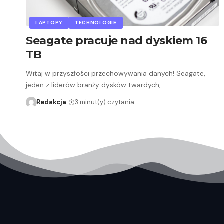
LAPTOPY
TECHNOLOGIE
Seagate pracuje nad dyskiem 16
TB
Witaj w przyszłości przechowywania danych! Seagate,
jeden z liderów branży dysków twardych,…
Redakcja
3 minut(y) czytania