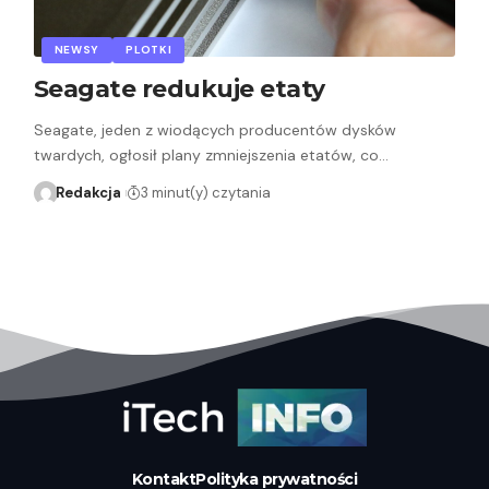
NEWSY
PLOTKI
Seagate redukuje etaty
Seagate, jeden z wiodących producentów dysków
twardych, ogłosił plany zmniejszenia etatów, co…
Redakcja
3 minut(y) czytania
Kontakt
Polityka prywatności