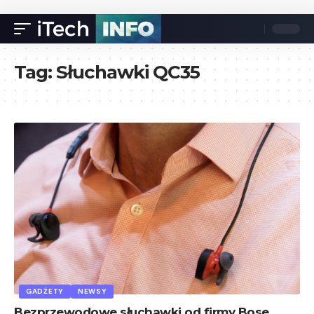
Tag:
Słuchawki QC35
GADŻETY
NEWSY
Bezprzewodowe słuchawki od firmy Bose