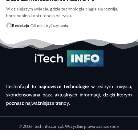
W dzisiejszym świecie, gdzie technologia ciągle się rozwija,
horrendalna konkurencja na rynku…
Redakcja
3 minut(y) czytania
Itechinfo.pl to
najnowsze technologie
w jednym miejscu,
skondensowana baza aktualnych informacji, dzięki którym
poznasz najważniejsze trendy.
© 2026 itechinfo.com.pl. Wszystkie prawa zastrzeżone.