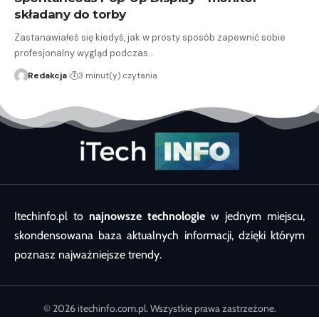
składany do torby
Zastanawiałeś się kiedyś, jak w prosty sposób zapewnić sobie
profesjonalny wygląd podczas…
Redakcja
3 minut(y) czytania
Itechinfo.pl to
najnowsze technologie
w jednym miejscu,
skondensowana baza aktualnych informacji, dzięki którym
poznasz najważniejsze trendy.
© 2026 itechinfo.com.pl. Wszystkie prawa zastrzeżone.