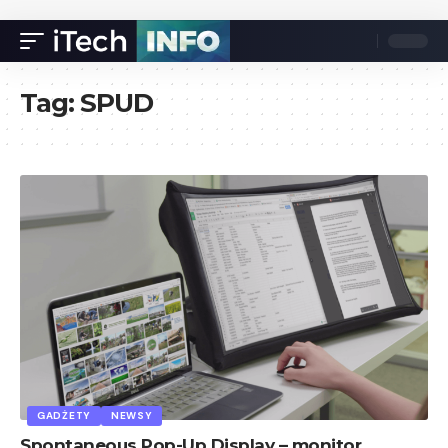
Tag:
SPUD
GADŻETY
NEWSY
Spontaneous Pop-Up Display – monitor