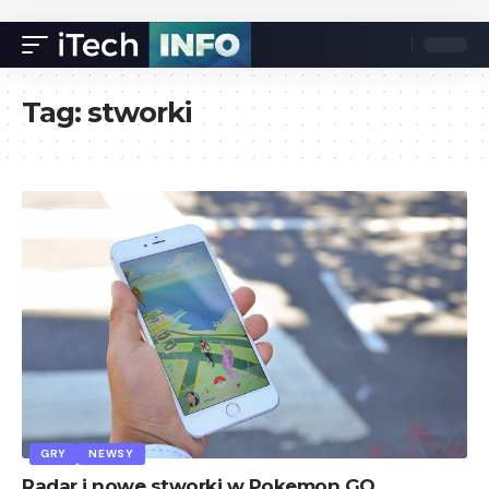
Tag:
stworki
GRY
NEWSY
Radar i nowe stworki w Pokemon GO