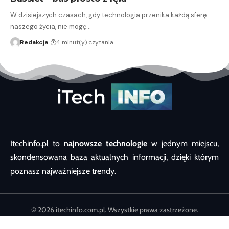
W dzisiejszych czasach, gdy technologia przenika każdą sferę
naszego życia, nie mogę…
Redakcja
4 minut(y) czytania
Itechinfo.pl to
najnowsze technologie
w jednym miejscu,
skondensowana baza aktualnych informacji, dzięki którym
poznasz najważniejsze trendy.
© 2026 itechinfo.com.pl. Wszystkie prawa zastrzeżone.