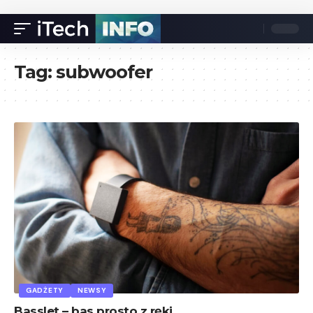
Tag:
subwoofer
GADŻETY
NEWSY
Basslet – bas prosto z ręki