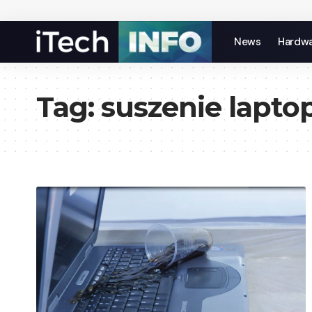
News
Hardw
Tag:
suszenie lapto