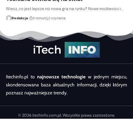
Wiesz, co jest lepsze niż nowa gra na rynku? Nowe możliwości i…
Redakcja
3 minut(y) czytania
Itechinfo.pl to
najnowsze technologie
w jednym miejscu,
skondensowana baza aktualnych informacji, dzięki którym
poznasz najważniejsze trendy.
© 2026 itechinfo.com.pl. Wszystkie prawa zastrzeżone.