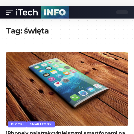
Tag:
święta
PLOTKI
SMARTFONY
iPhone’y najatrakcyjniejszymi smartfonami na