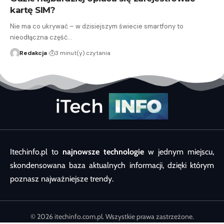
kartę SIM?
Nie ma co ukrywać – w dzisiejszym świecie smartfony to
nieodłączna część…
Redakcja
3 minut(y) czytania
Itechinfo.pl to
najnowsze technologie
w jednym miejscu,
skondensowana baza aktualnych informacji, dzięki którym
poznasz najważniejsze trendy.
© 2026 itechinfo.com.pl. Wszystkie prawa zastrzeżone.