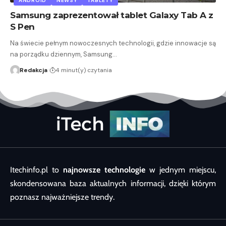
ANDROID
NEWSY
TABLETY
Samsung zaprezentował tablet Galaxy Tab A z
S Pen
Na świecie pełnym nowoczesnych technologii, gdzie innowacje są
na porządku dziennym, Samsung…
Redakcja
4 minut(y) czytania
Itechinfo.pl to
najnowsze technologie
w jednym miejscu,
skondensowana baza aktualnych informacji, dzięki którym
poznasz najważniejsze trendy.