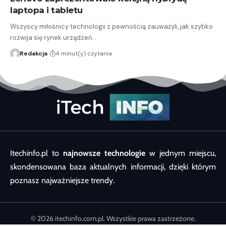
laptopa i tabletu
Wszyscy miłośnicy technologii z pewnością zauważyli, jak szybko
rozwija się rynek urządzeń…
Redakcja
4 minut(y) czytania
Itechinfo.pl to
najnowsze technologie
w jednym miejscu,
skondensowana baza aktualnych informacji, dzięki którym
poznasz najważniejsze trendy.
© 2026 itechinfo.com.pl. Wszystkie prawa zastrzeżone.