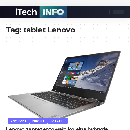
Tag:
tablet Lenovo
LAPTOPY
NEWSY
TABLETY
Lenovo zaprezentowało kolejną hybrydę