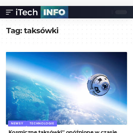
Tag:
taksówki
NEWSY
TECHNOLOGIE
„Kosmiczne taksówki” opóźnione w czasie