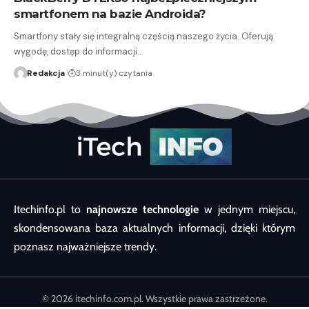
smartfonem na bazie Androida?
Smartfony stały się integralną częścią naszego życia. Oferują
wygodę, dostęp do informacji…
Redakcja
3 minut(y) czytania
Itechinfo.pl to
najnowsze technologie
w jednym miejscu,
skondensowana baza aktualnych informacji, dzięki którym
poznasz najważniejsze trendy.
© 2026 itechinfo.com.pl. Wszystkie prawa zastrzeżone.