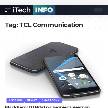
Tag:
TCL Communication
ANDROID
NEWSY
SMARTFONY
BlackBerry DTEK50 najbezpieczniejszym