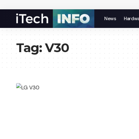
News
Hardw
Tag:
V30