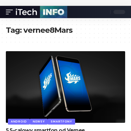
Tag:
vernee8Mars
ANDROID
NEWSY
SMARTFONY
5,5-calowy smartfon od Vernee