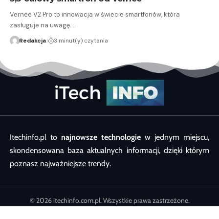
Vernee V2 Pro to innowacja w świecie smartfonów, która
zasługuje na uwagę.…
Redakcja
3 minut(y) czytania
Itechinfo.pl to
najnowsze technologie
w jednym miejscu,
skondensowana baza aktualnych informacji, dzięki którym
poznasz najważniejsze trendy.
© 2026 itechinfo.com.pl. Wszystkie prawa zastrzeżone.