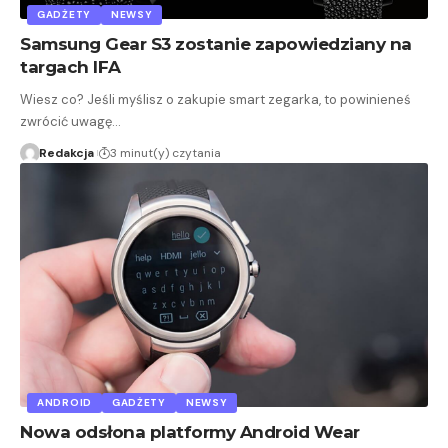
GADŻETY
NEWSY
Samsung Gear S3 zostanie zapowiedziany na
targach IFA
Wiesz co? Jeśli myślisz o zakupie smart zegarka, to powinieneś
zwrócić uwagę…
Redakcja
3 minut(y) czytania
ANDROID
GADŻETY
NEWSY
Nowa odsłona platformy Android Wear