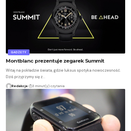
GADŻETY
Montblanc prezentuje zegarek Summit
Witaj na pokładzie świata, gdzie luksus spotyka nowoczesność.
Dziś przyjrzymy się z…
Redakcja
3 minut(y) czytania