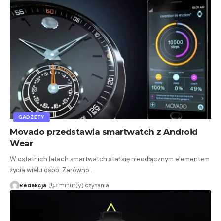
GADŻETY
Movado przedstawia smartwatch z Android
Wear
W ostatnich latach smartwatch stał się nieodłącznym elementem
życia wielu osób. Zarówno…
Redakcja
3 minut(y) czytania