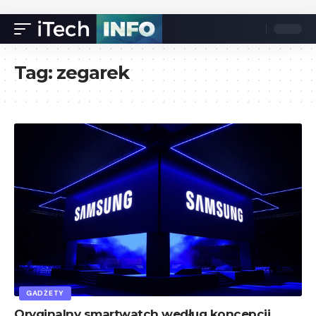
Tag:
zegarek
GADŻETY
Oryginalny smartwatch według koncepcji