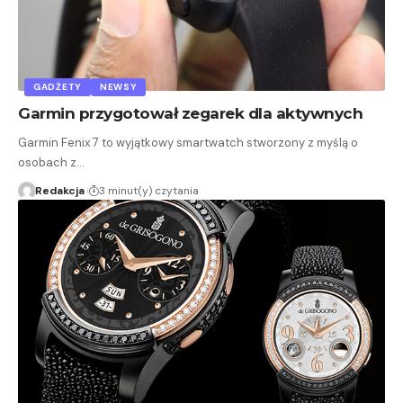
GADŻETY
NEWSY
Garmin przygotował zegarek dla aktywnych
Garmin Fenix 7 to wyjątkowy smartwatch stworzony z myślą o
osobach z…
Redakcja
3 minut(y) czytania