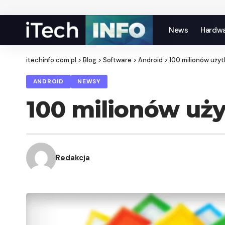
News
Hardw
itechinfo.com.pl
>
Blog
>
Software
>
Android
>
100 milionów uży
ANDROID
NEWSY
100 milionów uż
Redakcja