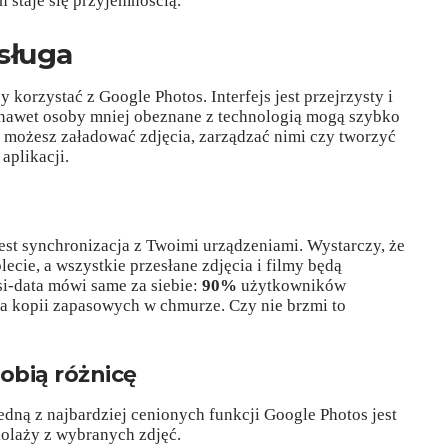
 staje się przyjemnością.
bsługa
 korzystać z Google Photos. Interfejs jest przejrzysty i
 nawet osoby mniej obeznane z technologią mogą szybko
 możesz załadować zdjęcia, zarządzać nimi czy tworzyć
aplikacji.
est synchronizacja z Twoimi urządzeniami. Wystarczy, że
blecie, a wszystkie przesłane zdjęcia i filmy będą
i-data mówi same za siebie:
90%
użytkowników
ia kopii zapasowych w chmurze. Czy nie brzmi to
obią różnicę
edną z najbardziej cenionych funkcji Google Photos jest
olaży z wybranych zdjęć.