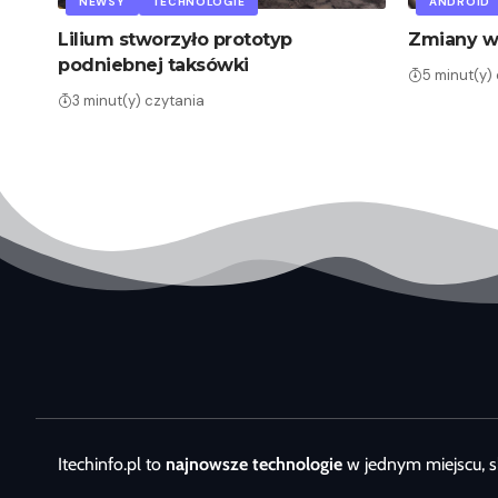
NEWSY
TECHNOLOGIE
ANDROID
Lilium stworzyło prototyp
Zmiany w
podniebnej taksówki
5 minut(y)
3 minut(y) czytania
Itechinfo.pl to
najnowsze technologie
w jednym miejscu, s