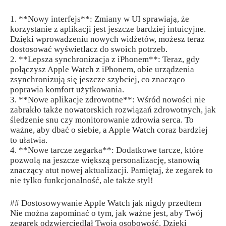
1. **Nowy interfejs**: Zmiany w UI sprawiają, że
korzystanie z aplikacji jest jeszcze bardziej intuicyjne.
Dzięki wprowadzeniu nowych widżetów, możesz teraz
dostosować wyświetlacz do swoich potrzeb.
2. **Lepsza synchronizacja z iPhonem**: Teraz, gdy
połączysz Apple Watch z iPhonem, obie urządzenia
zsynchronizują się jeszcze szybciej, co znacząco
poprawia komfort użytkowania.
3. **Nowe aplikacje zdrowotne**: Wśród nowości nie
zabrakło także nowatorskich rozwiązań zdrowotnych, jak
śledzenie snu czy monitorowanie zdrowia serca. To
ważne, aby dbać o siebie, a Apple Watch coraz bardziej
to ułatwia.
4. **Nowe tarcze zegarka**: Dodatkowe tarcze, które
pozwolą na jeszcze większą personalizację, stanowią
znaczący atut nowej aktualizacji. Pamiętaj, że zegarek to
nie tylko funkcjonalność, ale także styl!
## Dostosowywanie Apple Watch jak nigdy przedtem
Nie można zapominać o tym, jak ważne jest, aby Twój
zegarek odzwierciedlał Twoją osobowość. Dzięki