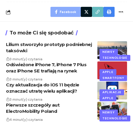
Facebook
To może Ci się spodobać
Lilium stworzyło prototyp podniebnej
taksówki
NEWSY
TECHNOLOGIE
3 minut(y) czytania
Odświeżone iPhone 7, iPhone 7 Plus
oraz iPhone SE trafiają na rynek
APPLE
SMARTFONY
3 minut(y) czytania
Czy aktualizacja do iOS 11 będzie
oznaczać utratę wielu aplikacji?
APLIKACJE
APPLE
3 minut(y) czytania
Pierwsze szczegóły aut
ElectroMobility Poland
NEWSY
TECHNOLOGIE
4 minut(y) czytania