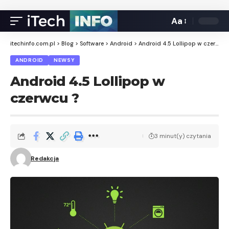
Aa
itechinfo.com.pl
>
Blog
>
Software
>
Android
>
Android 4.5 Lollipop w czerwcu ?
ANDROID
NEWSY
Android 4.5 Lollipop w
czerwcu ?
3 minut(y) czytania
Redakcja