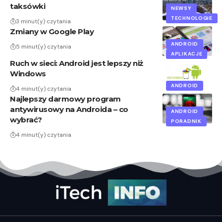
taksówki
NEWSY
TECHNOLOGIE
3 minut(y) czytania
Zmiany w Google Play
ANDROID
5 minut(y) czytania
APLIKACJE
Ruch w sieci: Android jest lepszy niż
Windows
ANDROID
4 minut(y) czytania
Najlepszy darmowy program
antywirusowy na Androida – co
ANDROID
wybrać?
PORADNIK
4 minut(y) czytania