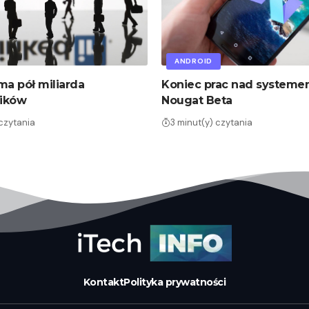
ANDROID
ma pół miliarda
Koniec prac nad systeme
ików
Nougat Beta
 czytania
3 minut(y) czytania
Kontakt
Polityka prywatności