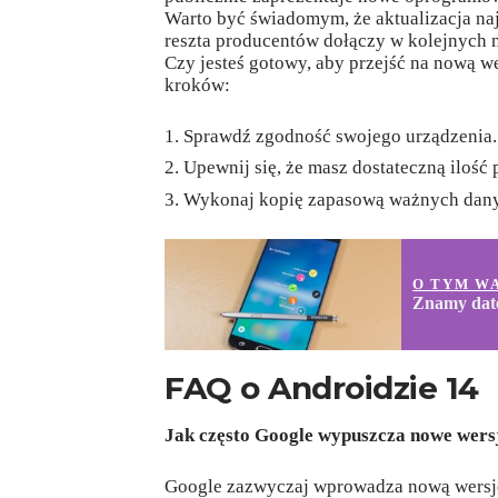
Warto być świadomym, że aktualizacja najp
reszta producentów dołączy w kolejnych 
Czy jesteś gotowy, aby przejść na nową we
kroków:
Sprawdź zgodność swojego urządzenia.
Upewnij się, że masz dostateczną ilość 
Wykonaj kopię zapasową ważnych dan
O TYM W
Znamy datę
FAQ o Androidzie 14
Jak często Google wypuszcza nowe wers
Google zazwyczaj wprowadza nową wersję 