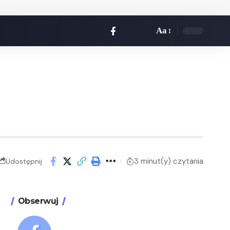
Aa
3 minut(y) czytania
Udostępnij
Obserwuj