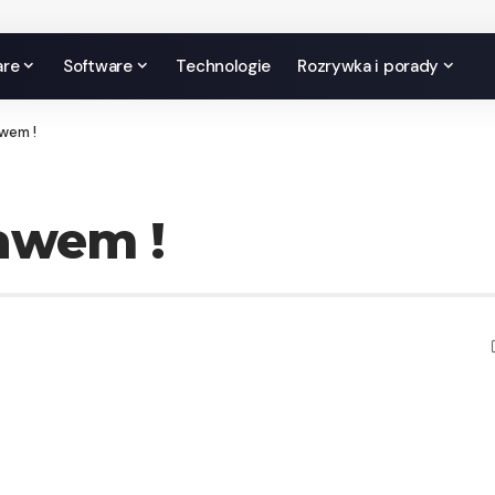
are
Software
Technologie
Rozrywka i porady
awem !
bawem !