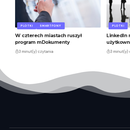
PLOTKI
SMARTFONY
PLOTKI
W czterech miastach ruszył
LinkedIn 
program mDokumenty
użytkown
3 minut(y) czytania
3 minut(y)