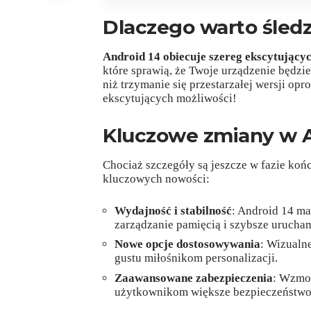
Dlaczego warto śledz
Android 14 obiecuje szereg ekscytujący
które sprawią, że Twoje urządzenie będzie
niż trzymanie się przestarzałej wersji opr
ekscytujących możliwości!
Kluczowe zmiany w A
Chociaż szczegóły są jeszcze w fazie koń
kluczowych nowości:
Wydajność i stabilność
: Android 14 ma
zarządzanie pamięcią i szybsze urucham
Nowe opcje dostosowywania
: Wizualn
gustu miłośnikom personalizacji.
Zaawansowane zabezpieczenia
: Wzmo
użytkownikom większe bezpieczeństwo