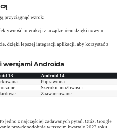
ycą
gą przyciągnąć wzrok:
fektywność interakcji z urządzeniem dzięki nowym
ie, dzięki lepszej integracji aplikacji, aby korzystać z
 wersjami Androida
oid 13
Android 14
rkowana
Poprawiona
niczone
Szerokie możliwości
dardowe
Zaawansowane
To jedno z najczęściej zadawanych pytań. Otóż, Google
wanie prawdopodobnie w trzecim kwartale 2023 roku.