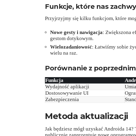
Funkcje, które nas zachw
Przyjrzyjmy się kilku funkcjom, które mo
Nowe gesty i nawigacja
: Zwiększona e
gestom dotykowym.
Wielozadaniowość
: Łatwiśmy sobie życ
wielu na raz.
Porównanie z poprzednimi
Funkcja
Andr
Wydajność aplikacji
Umia
Dostosowywanie UI
Ogra
Zabezpieczenia
Stan
Metoda aktualizacji
Jak będziesz mógł uzyskać Androida 14? 
publicznie zaprezentuje nowe oprogramo