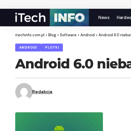
News
Hardw
itechinfo.com.pl
>
Blog
>
Software
>
Android
>
Android 6.0 nieb
ANDROID
PLOTKI
Android 6.0 nie
Redakcja