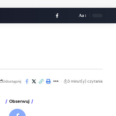
Aa
3 minut(y) czytania
Udostępnij
Obserwuj