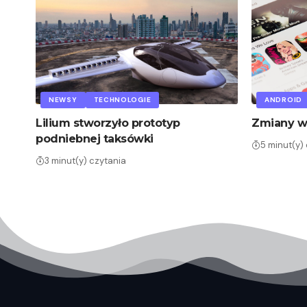
NEWSY
TECHNOLOGIE
ANDROID
Lilium stworzyło prototyp
Zmiany w
podniebnej taksówki
5 minut(y)
3 minut(y) czytania