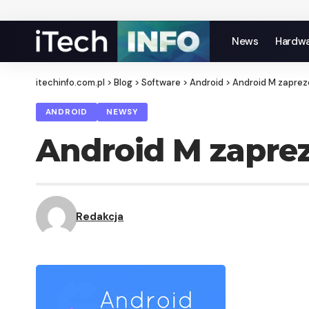
News
Hardw
itechinfo.com.pl
>
Blog
>
Software
>
Android
>
Android M zaprez
ANDROID
NEWSY
Android M zapre
Redakcja