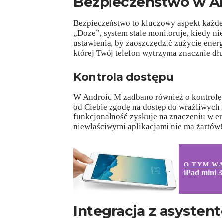
Bezpieczeństwo w A
Bezpieczeństwo to kluczowy aspekt każde
„Doze”, system stale monitoruje, kiedy ni
ustawienia, by zaoszczędzić zużycie energi
której Twój telefon wytrzyma znacznie dł
Kontrola dostępu
W Android M zadbano również o kontrolę 
od Ciebie zgodę na dostęp do wrażliwych i
funkcjonalność zyskuje na znaczeniu w e
niewłaściwymi aplikacjami nie ma żartów
O TYM W
iPad mini 
Integracja z asyste