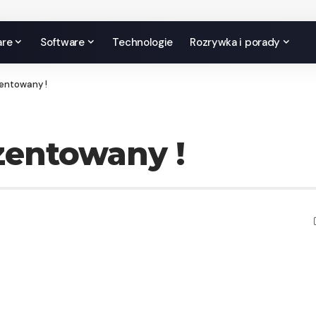
are
Software
Technologie
Rozrywka i porady
entowany !
zentowany !