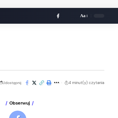
Aa
h
4 minut(y) czytania
Udostępnij
Obserwuj