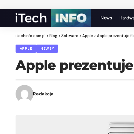
News
Hardw
itechinfo.com.pl
>
Blog
>
Software
>
Apple
>
Apple prezentuje fi
APPLE
NEWSY
Apple prezentuje
Redakcja