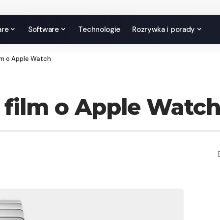
are
Software
Technologie
Rozrywka i porady
lm o Apple Watch
 film o Apple Watc