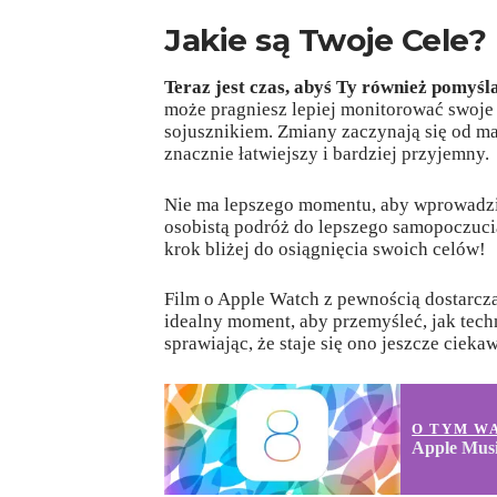
Jakie są Twoje Cele?
Teraz jest czas, abyś Ty również pomyśla
może pragniesz lepiej monitorować swoj
sojusznikiem. Zmiany zaczynają się od ma
znacznie łatwiejszy i bardziej przyjemny.
Nie ma lepszego momentu, aby wprowadzi
osobistą podróż do lepszego samopoczucia
krok bliżej do osiągnięcia swoich celów!
Film o Apple Watch z pewnością dostarcza n
idealny moment, aby przemyśleć, jak tec
sprawiając, że staje się ono jeszcze cieka
O TYM W
Apple Musi