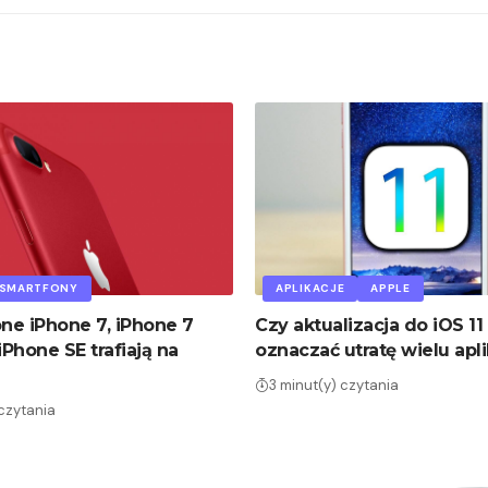
SMARTFONY
APLIKACJE
APPLE
e iPhone 7, iPhone 7
Czy aktualizacja do iOS 11
iPhone SE trafiają na
oznaczać utratę wielu apli
3 minut(y) czytania
 czytania