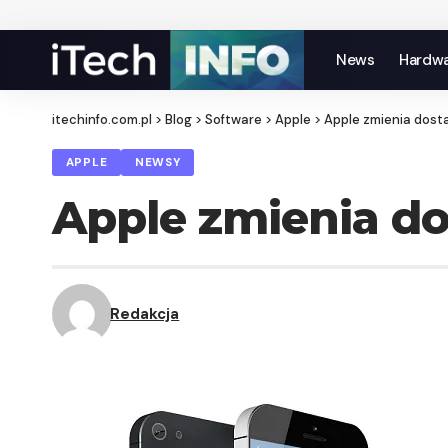
News
Hardw
itechinfo.com.pl
>
Blog
>
Software
>
Apple
>
Apple zmienia dost
APPLE
NEWSY
Apple zmienia d
Redakcja