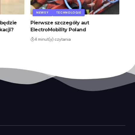
NEWSY
TECHNOLOGIE
 będzie
Pierwsze szczegóły aut
kacji?
ElectroMobility Poland
4 minut(y) czytania