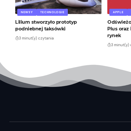
NEWSY
TECHNOLOGIE
APPLE
Lilium stworzyło prototyp
Odświeżon
podniebnej taksówki
Plus oraz 
rynek
3 minut(y) czytania
3 minut(y)