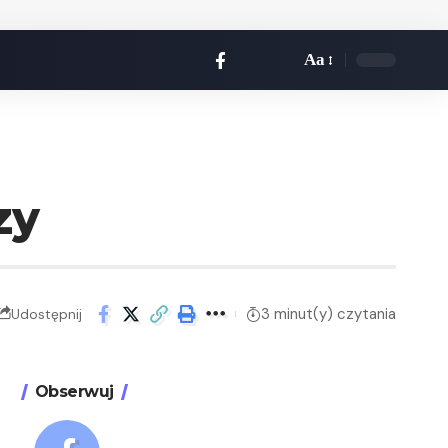
Aa
zy
3 minut(y) czytania
Udostępnij
Obserwuj