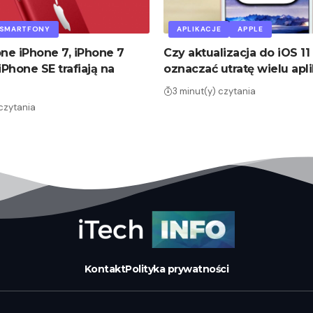
SMARTFONY
APLIKACJE
APPLE
e iPhone 7, iPhone 7
Czy aktualizacja do iOS 11
iPhone SE trafiają na
oznaczać utratę wielu apli
3 minut(y) czytania
 czytania
Kontakt
Polityka prywatności