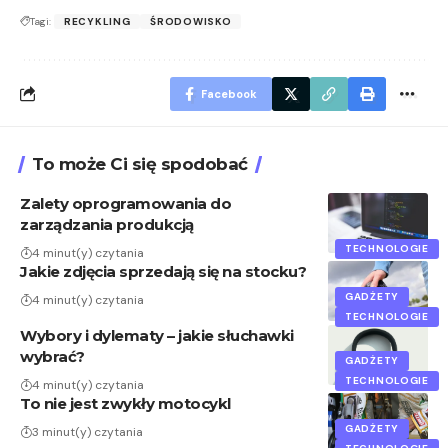
Tagi:
RECYKLING
ŚRODOWISKO
Facebook
To może Ci się spodobać
Zalety oprogramowania do
zarządzania produkcją
TECHNOLOGIE
4 minut(y) czytania
Jakie zdjęcia sprzedają się na stocku?
GADŻETY
4 minut(y) czytania
TECHNOLOGIE
Wybory i dylematy – jakie słuchawki
wybrać?
GADŻETY
TECHNOLOGIE
4 minut(y) czytania
To nie jest zwykły motocykl
GADŻETY
3 minut(y) czytania