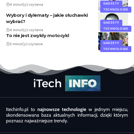
GADŻETY
4 minut(y) czytania
TECHNOLOGIE
Wybory i dylematy – jakie słuchawki
wybrać?
GADŻETY
TECHNOLOGIE
4 minut(y) czytania
To nie jest zwykły motocykl
GADŻETY
3 minut(y) czytania
TECHNOLOGIE
Itechinfo.pl to
najnowsze technologie
w jednym miejscu,
skondensowana baza aktualnych informacji, dzięki którym
poznasz najważniejsze trendy.