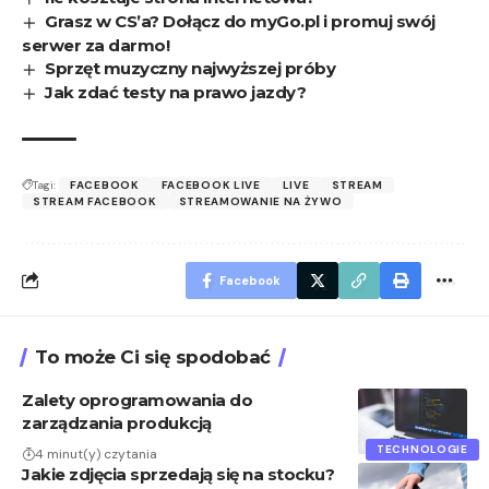
Grasz w CS’a? Dołącz do myGo.pl i promuj swój
serwer za darmo!
Sprzęt muzyczny najwyższej próby
Jak zdać testy na prawo jazdy?
Tagi:
FACEBOOK
FACEBOOK LIVE
LIVE
STREAM
STREAM FACEBOOK
STREAMOWANIE NA ŻYWO
Facebook
To może Ci się spodobać
Zalety oprogramowania do
zarządzania produkcją
TECHNOLOGIE
4 minut(y) czytania
Jakie zdjęcia sprzedają się na stocku?