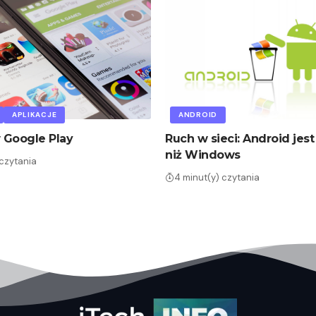
APLIKACJE
ANDROID
 Google Play
Ruch w sieci: Android jest
niż Windows
 czytania
4 minut(y) czytania