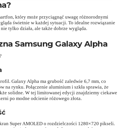
ha?
martfon, który może przyciągnąć uwagę różnorodnymi
gląda świetnie w każdej sytuacji. To idealne rozwiązanie
 nie tylko działa, ale także dobrze wygląda.
czna Samsung Galaxy Alpha
?
a
profil. Galaxy Alpha ma grubość zaledwie 6,7 mm, co
w na rynku. Połączenie aluminium i szkła sprawia, że
także solidne. W tej limitowanej edycji znajdziemy ciekawe
zerni po modne odcienie różowego złota.
ść
ekran Super AMOLED o rozdzielczości 1280×720 pikseli.