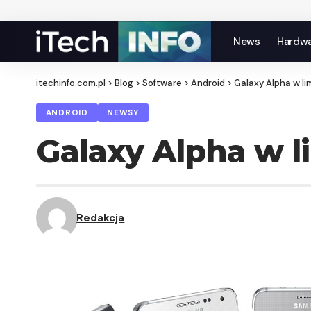
News
Hardw
itechinfo.com.pl
>
Blog
>
Software
>
Android
>
Galaxy Alpha w li
ANDROID
NEWSY
Galaxy Alpha w l
Redakcja