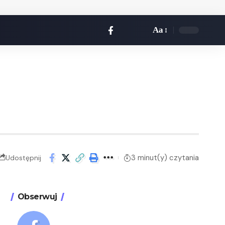
Aa
3 minut(y) czytania
Udostępnij
Obserwuj