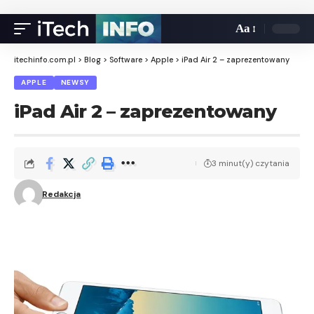
Aa
itechinfo.com.pl
>
Blog
>
Software
>
Apple
>
iPad Air 2 – zaprezentowany
APPLE
NEWSY
iPad Air 2 – zaprezentowany
3 minut(y) czytania
Redakcja