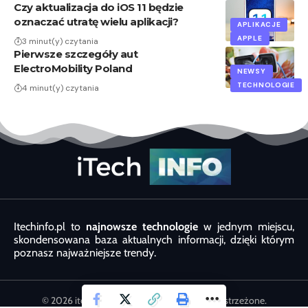
Czy aktualizacja do iOS 11 będzie
oznaczać utratę wielu aplikacji?
APLIKACJE
APPLE
3 minut(y) czytania
Pierwsze szczegóły aut
ElectroMobility Poland
NEWSY
TECHNOLOGIE
4 minut(y) czytania
Itechinfo.pl to
najnowsze technologie
w jednym miejscu,
skondensowana baza aktualnych informacji, dzięki którym
poznasz najważniejsze trendy.
© 2026 itechinfo.com.pl. Wszystkie prawa zastrzeżone.