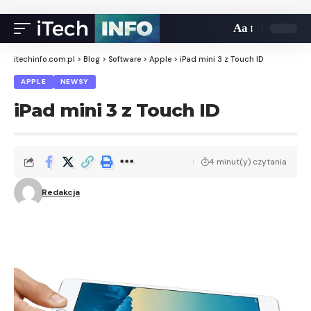
Aa
itechinfo.com.pl
>
Blog
>
Software
>
Apple
>
iPad mini 3 z Touch ID
APPLE
NEWSY
iPad mini 3 z Touch ID
4 minut(y) czytania
Redakcja