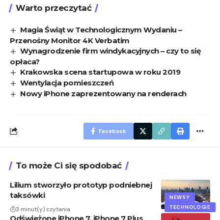
Warto przeczytać
Magia Świąt w Technologicznym Wydaniu –
Przenośny Monitor 4K Verbatim
Wynagrodzenie firm windykacyjnych – czy to się
opłaca?
Krakowska scena startupowa w roku 2019
Wentylacja pomieszczeń
Nowy iPhone zaprezentowany na renderach
Facebook
To może Ci się spodobać
Lilium stworzyło prototyp podniebnej
taksówki
NEWSY
TECHNOLOGIE
3 minut(y) czytania
Odświeżone iPhone 7, iPhone 7 Plus