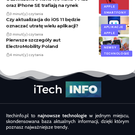
oraz iPhone SE trafiają na rynek
APPLE
SMARTFONY
3 minut(y) czytania
Czy aktualizacja do iOS 11 będzie
oznaczać utratę wielu aplikacji?
APLIKACJE
APPLE
3 minut(y) czytania
Pierwsze szczegóły aut
ElectroMobility Poland
NEWSY
TECHNOLOGIE
4 minut(y) czytania
Itechinfo.pl to
najnowsze technologie
w jednym miejscu,
skondensowana baza aktualnych informacji, dzięki którym
poznasz najważniejsze trendy.