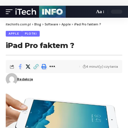
Aa
itechinfo.com.pl
>
Blog
>
Software
>
Apple
>
iPad Pro faktem ?
APPLE
PLOTKI
iPad Pro faktem ?
4 minut(y) czytania
Redakcja