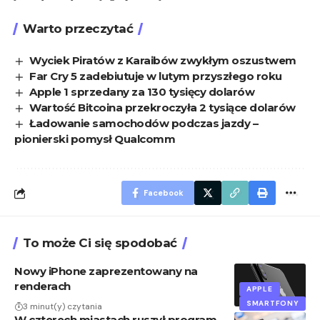
Warto przeczytać
Wyciek Piratów z Karaibów zwykłym oszustwem
Far Cry 5 zadebiutuje w lutym przyszłego roku
Apple 1 sprzedany za 130 tysięcy dolarów
Wartość Bitcoina przekroczyła 2 tysiące dolarów
Ładowanie samochodów podczas jazdy –
pionierski pomysł Qualcomm
Facebook
To może Ci się spodobać
Nowy iPhone zaprezentowany na
renderach
APPLE
SMARTFONY
3 minut(y) czytania
W czterech miastach ruszył program