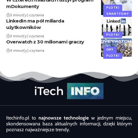
mDokumenty
PLOTKI
SMARTFONY
3 minut(y) czytania
LinkedIn ma pół miliarda
użytkowników
PLOTKI
3 minut(y) czytania
Overwatch z 30 milionami graczy
GRY
4 minut(y) czytania
PLOTKI
Itechinfo.pl to
najnowsze technologie
w jednym miejscu,
skondensowana baza aktualnych informacji, dzięki którym
poznasz najważniejsze trendy.