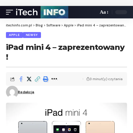
Aa
itechinfo.com.pl
>
Blog
>
Software
>
Apple
>
iPad mini 4 – zaprezentowany !
APPLE
NEWSY
iPad mini 4 – zaprezentowany
!
3 minut(y) czytania
Redakcja