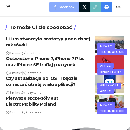
Facebook
To może Ci się spodobać
Lilium stworzyło prototyp podniebnej
taksówki
NEWSY
TECHNOLOGIE
3 minut(y) czytania
Odświeżone iPhone 7, iPhone 7 Plus
oraz iPhone SE trafiają na rynek
APPLE
SMARTFONY
3 minut(y) czytania
Czy aktualizacja do iOS 11 będzie
oznaczać utratę wielu aplikacji?
APLIKACJE
APPLE
3 minut(y) czytania
Pierwsze szczegóły aut
ElectroMobility Poland
NEWSY
TECHNOLOGIE
4 minut(y) czytania