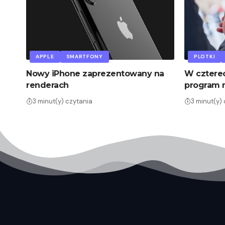
APPLE
SMARTFONY
PLOTKI
Nowy iPhone zaprezentowany na
W czterec
renderach
program
3 minut(y) czytania
3 minut(y)