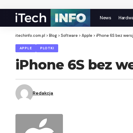
News
Hardw
itechinfo.com.pl
>
Blog
>
Software
>
Apple
>
iPhone 6S bez wersj
APPLE
PLOTKI
iPhone 6S bez wer
Redakcja