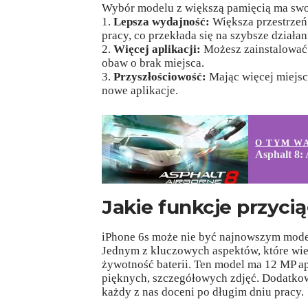
Wybór modelu z większą pamięcią ma swoj
1.
Lepsza wydajność:
Większa przestrzeń
pracy, co przekłada się na szybsze działan
2.
Więcej aplikacji:
Możesz zainstalować w
obaw o brak miejsca.
3.
Przyszłościowość:
Mając więcej miejsca
nowe aplikacje.
O TYM W
Asphalt 8:
Jakie funkcje przyc
iPhone 6s może nie być najnowszym modele
Jednym z kluczowych aspektów, które wiel
żywotność baterii. Ten model ma 12 MP ap
pięknych, szczegółowych zdjęć. Dodatkowo,
każdy z nas doceni po długim dniu pracy.