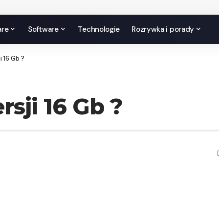
are
Software
Technologie
Rozrywka i porady
i 16 Gb ?
sji 16 Gb ?