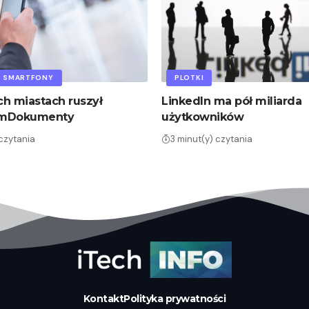
SMARTFONY
PLOTKI
h miastach ruszył
LinkedIn ma pół miliarda
 mDokumenty
użytkowników
 czytania
3 minut(y) czytania
Kontakt
Polityka prywatności