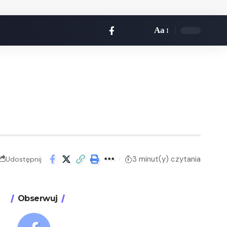
Aa
3 minut(y) czytania
Udostępnij
Obserwuj